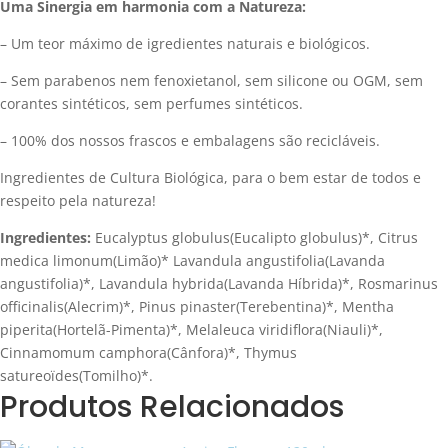
Uma Sinergia em harmonia com a Natureza:
– Um teor máximo de igredientes naturais e biológicos.
– Sem parabenos nem fenoxietanol, sem silicone ou OGM, sem
corantes sintéticos, sem perfumes sintéticos.
– 100% dos nossos frascos e embalagens são recicláveis.
Ingredientes de Cultura Biológica, para o bem estar de todos e
respeito pela natureza!
Ingredientes:
Eucalyptus globulus(Eucalipto globulus)*, Citrus
medica limonum(Limão)* Lavandula angustifolia(Lavanda
angustifolia)*, Lavandula hybrida(Lavanda Híbrida)*, Rosmarinus
officinalis(Alecrim)*, Pinus pinaster(Terebentina)*, Mentha
piperita(Hortelã-Pimenta)*, Melaleuca viridiflora(Niauli)*,
Cinnamomum camphora(Cânfora)*, Thymus
satureoïdes(Tomilho)*.
Produtos Relacionados