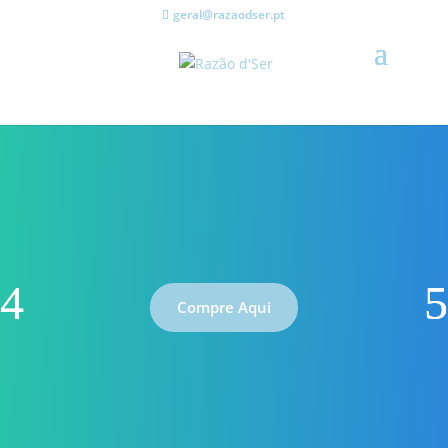
geral@razaodser.pt
Compre Aqui