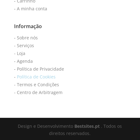
-
Carrinho
-
A minha conta
Informação
-
Sobre nós
-
Serviços
-
Loja
-
Agenda
-
Política de Privacidade
-
Política de Cookies
- Termos e Condições
-
Centro de Arbitragem
Design e Desenvolvimento
Bestsites.pt
. Todos os
direitos reservados.