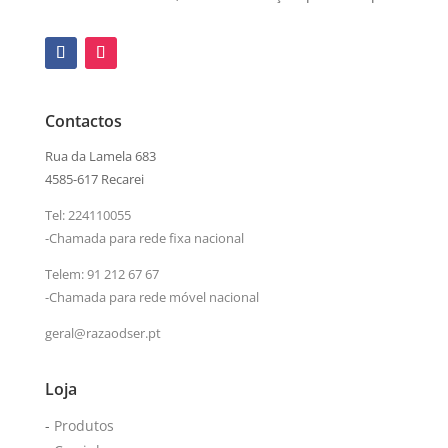
Contactos
Rua da Lamela 683
4585-617 Recarei
Tel:
224110055
-Chamada para rede fixa nacional
Telem:
91 212 67 67
-Chamada para rede móvel nacional
geral@razaodser.pt
Loja
-
Produtos